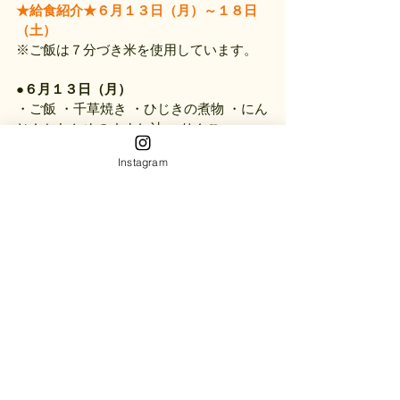
★給食紹介★６月１３日（月）～１８日
（土）
※ご飯は７分づき米を使用しています。
●６月１３日（月）
・ご飯 ・千草焼き ・ひじきの煮物 ・にん
じんとわかめのすまし汁 ・りんご
Instagram
●６月１４日（火）
・ご飯 ・すり身揚げ ・ほうれん草の白和
え ・チンゲン菜のすまし汁 ・バナナ