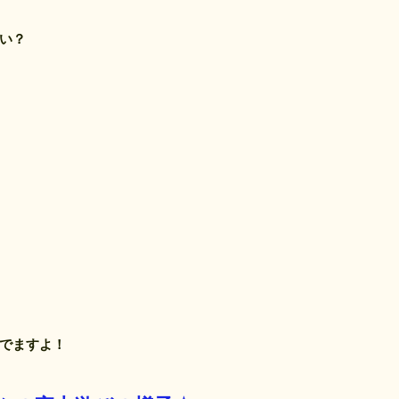
い？　
でますよ！