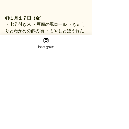
◎１月１７日（金）
・七分付き米 ・豆腐の豚ロール ・きゅう
りとわかめの酢の物 ・もやしとほうれん
草のすまし汁 ・りんご
Instagram
◎１月１８日（土）
・七分付き米 ・厚揚げの甘辛煮 ・キャベ
ツのゆかり和え ・つみれ汁 ・りんご