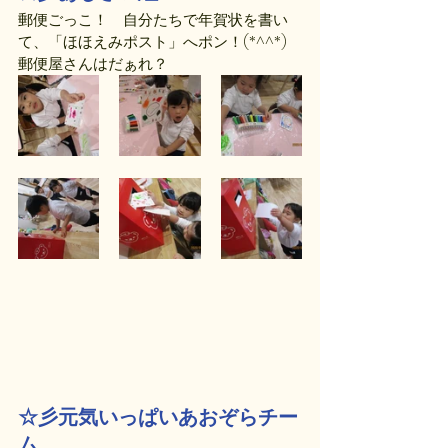
郵便ごっこ！　自分たちで年賀状を書い
て、「ほほえみポスト」へポン！(*^^*)　
郵便屋さんはだぁれ？
☆彡元気いっぱいあおぞらチー
ム