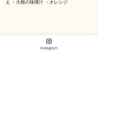
え ・大根の味噌汁 ・オレンジ
Instagram
★３月９日（木）
・ゆかりのおにぎり ・ちゃんぽん ・もや
しのめかぶ和え ・キウイ