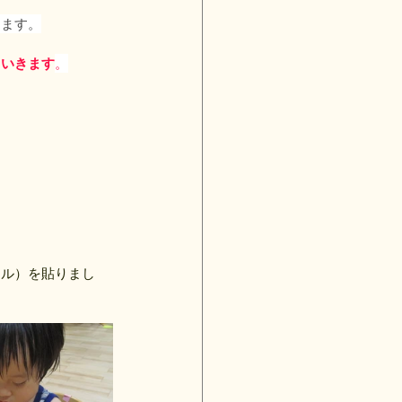
します。
ていきます
。
ール）を貼りまし