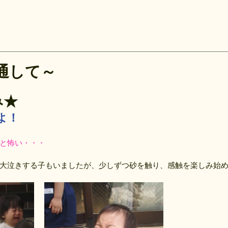
通して～
み★
よ！
と怖い・・・
大泣きする子もいましたが、少しずつ砂を触り、感触を楽しみ始